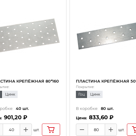
СТИНА КРЕПЁЖНАЯ 80*160
ПЛАСТИНА КРЕПЁЖНАЯ 50*
ытие:
Покрытие:
Цинк
Гоц
Цинк
робке:
40
шт.
В коробке:
80
шт.
901,20 ₽
833,60 ₽
шт.
шт.
инус
Плюс
Минус
Плюс
чество товаров
Количество товаров