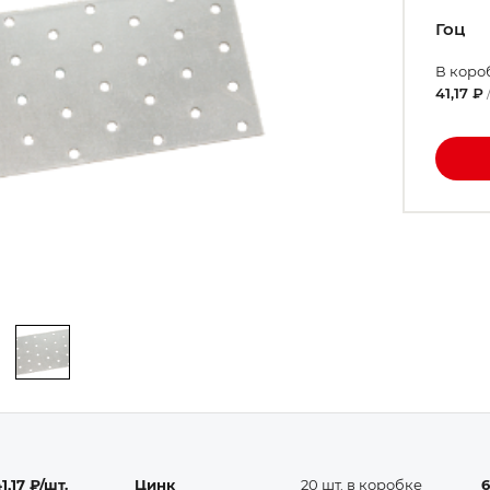
Гоц
В коро
41,17 ₽
1,17 ₽/шт.
Цинк
20 шт. в коробке
6