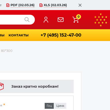
PDF (02.03.26)
XLS (02.03.26)
т
Закрыть
0
Найти
+7 (495) 152-47-00
ВЫ
КОНТАКТЫ
80*300
Заказ кратно коробкам!
е:
Гоц
Цинк