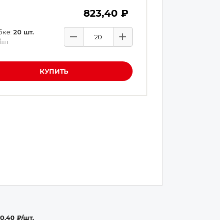
823,40 ₽
бке:
20
шт.
Минус
Плюс
/шт.
Количество товаров
КУПИТЬ
0,40 ₽/шт.