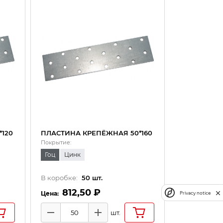
120
ПЛАСТИНА КРЕПЁЖНАЯ 50*160
Покрытие:
Гоц
Цинк
В коробке:
50
шт.
812,50 ₽
Privacy notice
шт.
Минус
Плюс
Количество товаров