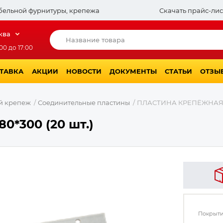
бельной фурнитуры, крепежа
Скачать прайс-лис
ква
00 до 17:00
СТАВКА
АКЦИИ
НОВОСТИ
ДОКУМЕНТЫ
СТАТЬИ
ОТЗЫ
й крепеж
Соединительные пластины
ПЛАСТИНА КРЕПЁЖНАЯ 
*300 (20 шт.)
Покрыти