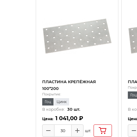
ПЛАСТИНА КРЕПЁЖНАЯ
ПЛА
Покр
100*200
Покрытие:
Гоц
Гоц
Цинк
В коробке:
30
шт.
В ко
1 041,00 ₽
шт.
Минус
Плюс
М
Количество товаров
Коли