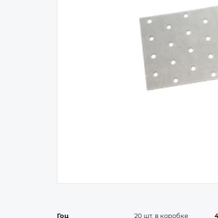
Гоц
20 шт. в коробке
4