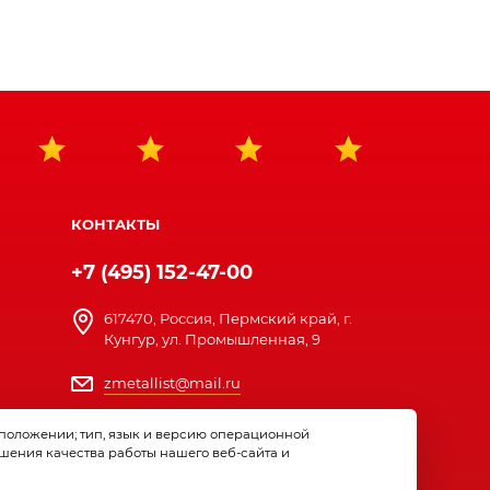
КОНТАКТЫ
+7 (495) 152-47-00
617470, Россия, Пермский край, г.
Кунгур, ул. Промышленная, 9
zmetallist@mail.ru
ПН. — ПТ. с 8:00 до 17:00
оположении; тип, язык и версию операционной
шения качества работы нашего веб-сайта и
ВЫ МОЖЕТЕ СВЯЗАТЬСЯ С НАМИ В МЕССЕНДЖЕРАХ