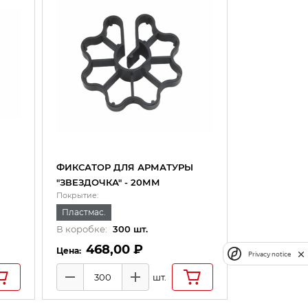
ФИКСАТОР ДЛЯ АРМАТУРЫ
"ЗВЕЗДОЧКА" - 20ММ
Покрытие:
Пластмас.
В коробке:
300
шт.
468,00 ₽
Privacy notice
шт.
Минус
Плюс
Количество товаров