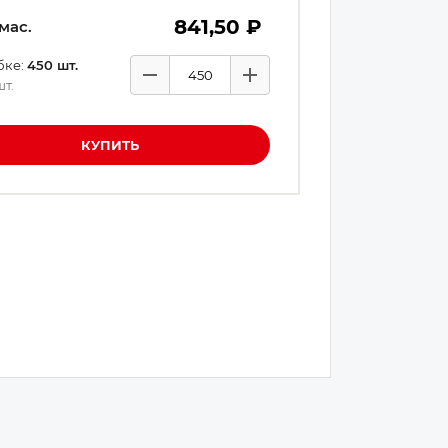
841,50 ₽
мас.
бке:
450
шт.
Минус
Плюс
шт.
Количество товаров
КУПИТЬ