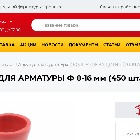
бельной фурнитуры, крепежа
Скачать прайс-лис
ква
00 до 17:00
СТАВКА
АКЦИИ
НОВОСТИ
ДОКУМЕНТЫ
СТАТЬИ
ОТЗЫ
нитура
Арматурная фурнитура
КОЛПАЧОК ЗАЩИТНЫЙ ДЛЯ АР
Я АРМАТУРЫ Ф 8-16 мм (450 шт.
Покрыти