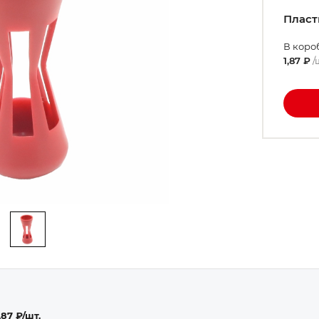
Пласт
В коро
1,87 ₽
/
,87 ₽/шт.