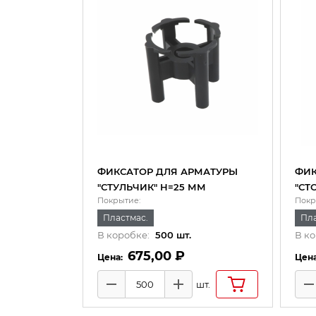
ФИКСАТОР ДЛЯ АРМАТУРЫ
ФИК
"СТУЛЬЧИК" Н=25 ММ
"СТ
Покрытие:
Покр
Пластмас.
Пла
В коробке:
500
шт.
В ко
675,00 ₽
шт.
Минус
Плюс
М
Количество товаров
Коли