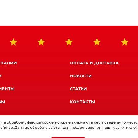
МПАНИИ
ОПЛАТА И ДОСТАВКА
И
НОВОСТИ
МЕНТЫ
СТАТЬИ
ВЫ
КОНТАКТЫ
на обработку файлов cookie, которые включают в себя: сведения о мест
ройстве. Данные обрабатываются для предоставления наших услуг и улуч