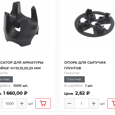
САТОР ДЛЯ АРМАТУРЫ
ОПОРА ДЛЯ СЫПУЧИХ
ОЙКА" Н=10,15,20,25 ММ
ГРУНТОВ
ытие:
Покрытие:
стмас.
Пластмас.
робке:
1000
шт.
В коробке:
1
шт.
1 660,00 ₽
2,62 ₽
шт.
шт.
инус
Плюс
Минус
Плюс
чество товаров
Количество товаров